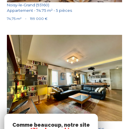
Noisy-le-Grand (93160)
Appartement - 74.75 m² - 5 pièces
74,75 m²
-
199 000 €
Voir le bien
Drancy (93700)
Comme beaucoup, notre site