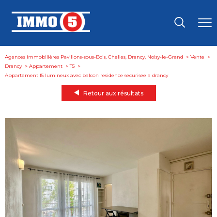
Agences immobilières Pavillons-sous-Bois, Chelles, Drancy, Noisy-le-Grand
Vente
Drancy
Appartement
T5
appartement f5 lumineux avec balcon residence securisee a drancy
Retour aux résultats