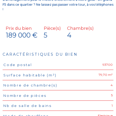
F5 dans ce quartier ? Ne laissez pas passer votre tour, à vos téléphones
!
Prix du bien
Pièce(s)
Chambre(s)
189 000 €
5
4
CARACTÉRISTIQUES DU BIEN
93700
Code postal
Caractéristiques
Valeurs
79,70 m²
Surface habitable (m²)
4
Nombre de chambre(s)
5
Nombre de pièces
1
Nb de salle de bains
Electrique
Mode de chauffage