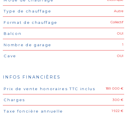
Autre
Type de chauffage
Collectif
Format de chauffage
OUI
Balcon
1
Nombre de garage
OUI
Cave
INFOS FINANCIÈRES
189 000 €
Prix de vente honoraires TTC inclus
Caractéristiques
Valeurs
300 €
Charges
1 922 €
Taxe foncière annuelle