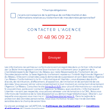
défaut
Validation
* Champs obligatoires
j'ai pris connaissance de la politique de confidentialité et des
informations relatives au traitement de mes données personnelles*
CONTACTER L'AGENCE
01 48 96 09 22
Validation
Envoyer
Les informations recueillies sur ce formulaire sont enregistrées dans un fichier informatisé
par La Boite Immo agissant comme Sous-traitant du traitement pour la gestion de la
clientèle/prospects de l'Agence / du Réseau qui reste Responsable du Traitement de vos
Données personnelles. La base légale du traitement repose sur l'intérêt légitime de l'Agence /
du Réseau. Elles sont conservées jusqu'à demande de suppression et sont destinées à l'Agence
/ au Réseau. Conformément à la loi « informatique et libertés », vous disposez des droits
d’accès, de rectification, d’effacement, d’opposition, de limitation et de portabilité de vos
données. Vous pouvez retirer votre consentement à tout moment en contactant directement
l’Agence / Le Réseau. Consultez le site
https://cnil.fr/fr
pour plus d’informations sur vos droits.
Si vous estimez, après avoir contacté l'Agence / le Réseau, que vos droits « Informatique et
Libertés » ne sont pas respectés, vous pouvez adresser une réclamation à la CNIL. Nous vous
informons de l’existence de la liste d'opposition au démarchage téléphonique « Bloctel », sur
laquelle vous pouvez vous inscrire ici :
https://www.bloctel.gouv.fr
. Dans le cadre de la
protection des Données personnelles, nous vous invitons à ne pas inscrire de Données
sensibles dans le champ de saisie libre.
Ce site est protégé par reCAPTCHA, les
Politiques de Confidentialité
et es
Conditions
d'utilisation
de Google s'appliquent.