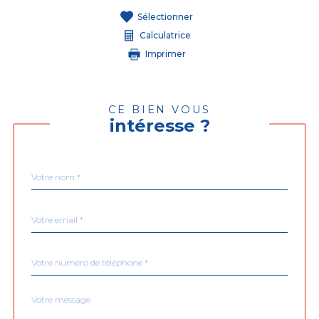
Sélectionner
Calculatrice
Imprimer
CE BIEN VOUS
intéresse ?
Nom
Fieldset
*
par
défaut
email
*
Téléphone
*
Message
Fieldset
*
par