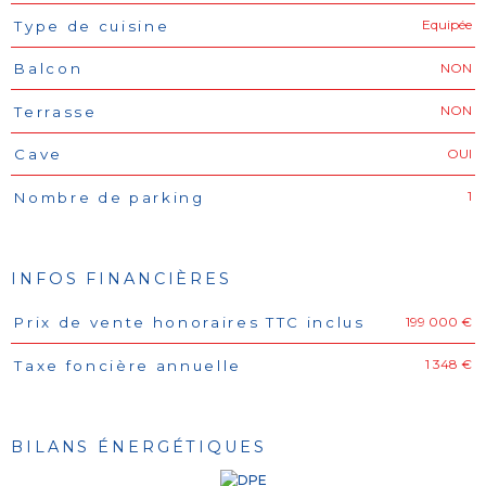
Equipée
Type de cuisine
NON
Balcon
NON
Terrasse
OUI
Cave
1
Nombre de parking
INFOS FINANCIÈRES
199 000 €
Prix de vente honoraires TTC inclus
Caractéristiques
Valeurs
1 348 €
Taxe foncière annuelle
BILANS ÉNERGÉTIQUES