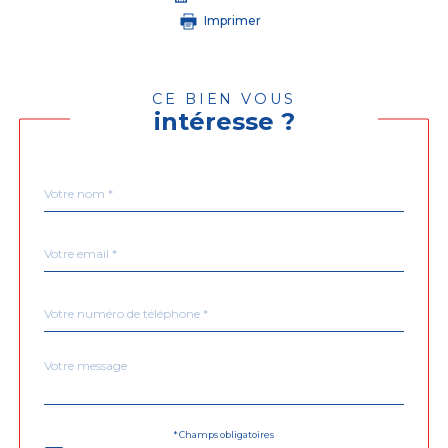
Imprimer
CE BIEN VOUS
intéresse ?
Nom
Fieldset
*
par
défaut
email
*
Téléphone
*
Message
Fieldset
*
par
défaut
Validation
* Champs obligatoires