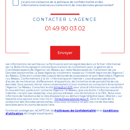
j'ai pris connaissance de la politique de confidentialité et des
informations relatives au traitement de mes données personnelles*
CONTACTER L'AGENCE
01 49 90 03 02
Validation
Envoyer
Les informations recueillies sur ce formulaire sont enregistrées dans un fichier informatisé
par La Boite Immo agissant comme Sous-traitant du traitement pour la gestion de la
clientèle/prospects de l'Agence / du Réseau qui reste Responsable du Traitement de vos
Données personnelles. La base légale du traitement repose sur l'intérêt légitime de l'Agence /
du Réseau. Elles sont conservées jusqu'à demande de suppression et sont destinées à l'Agence
/ au Réseau. Conformément à la loi « informatique et libertés », vous disposez des droits
d’accès, de rectification, d’effacement, d’opposition, de limitation et de portabilité de vos
données. Vous pouvez retirer votre consentement à tout moment en contactant directement
l’Agence / Le Réseau. Consultez le site
https://cnil.fr/fr
pour plus d’informations sur vos droits.
Si vous estimez, après avoir contacté l'Agence / le Réseau, que vos droits « Informatique et
Libertés » ne sont pas respectés, vous pouvez adresser une réclamation à la CNIL. Nous vous
informons de l’existence de la liste d'opposition au démarchage téléphonique « Bloctel », sur
laquelle vous pouvez vous inscrire ici :
https://www.bloctel.gouv.fr
. Dans le cadre de la
protection des Données personnelles, nous vous invitons à ne pas inscrire de Données
sensibles dans le champ de saisie libre.
Ce site est protégé par reCAPTCHA, les
Politiques de Confidentialité
et es
Conditions
d'utilisation
de Google s'appliquent.