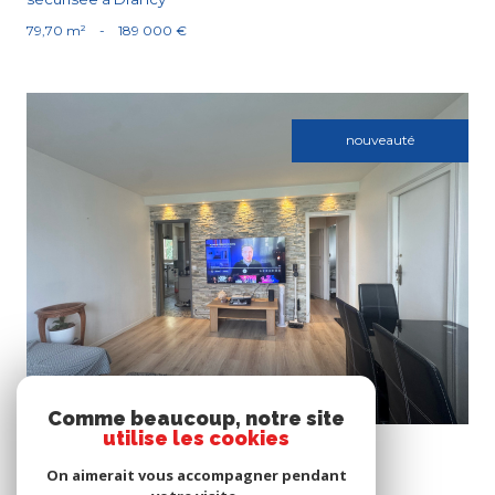
79,70 m²
-
189 000 €
nouveauté
Voir le bien
Comme beaucoup, notre site
Drancy (93700)
utilise les cookies
LA MUETTE : F4 dans une résidence sécurisée
On aimerait vous accompagner pendant
66,28 m²
-
197 000 €