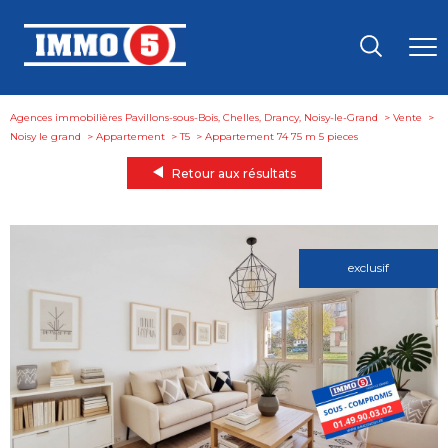
Agences immobilières Pavillons-sous-Bois, Chelles, Drancy, Noisy-le-Grand
Vente
Noisy le grand
Appartement
T5
appartement 74 75 m 5 pieces
Retour aux résultats
exclusif