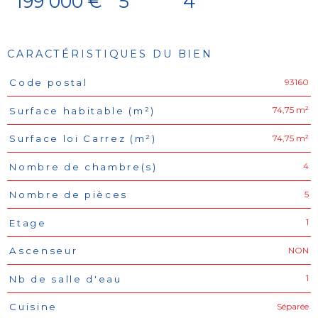
199 000 €
5
4
CARACTÉRISTIQUES DU BIEN
93160
Code postal
Caractéristiques
Valeurs
74,75 m²
Surface habitable (m²)
74,75 m²
Surface loi Carrez (m²)
4
Nombre de chambre(s)
5
Nombre de pièces
1
Etage
NON
Ascenseur
1
Nb de salle d'eau
Séparée
Cuisine