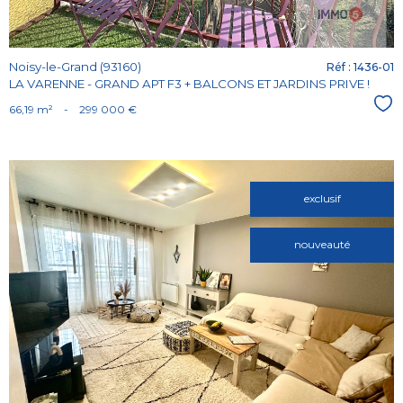
Noisy-le-Grand (93160)
Réf : 1436-01
LA VARENNE - GRAND APT F3 + BALCONS ET JARDINS PRIVE !
Sél
66,19 m²
-
299 000 €
exclusif
nouveauté
Voir le
bien