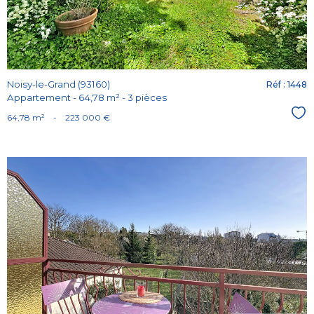
Noisy-le-Grand (93160)
Réf : 1448
Appartement - 64,78 m² - 3 pièces
Sél
64,78 m²
-
223 000 €
Voir le
bien