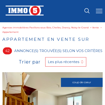
Agences immobilières Pavillons-sous-Bois, Chelles, Drancy, Noisy-le-Grand
Vente
appartement
APPARTEMENT EN VENTE SUR
42
ANNONCE(S) TROUVÉE(S) SELON VOS CRITÈRES
Trier par
Les plus récentes
coup de coeur
Voir le