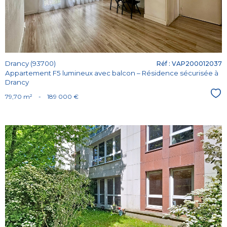
Drancy (93700)
Réf : VAP200012037
Appartement F5 lumineux avec balcon – Résidence sécurisée à
Drancy
Sél
79,70 m²
-
189 000 €
Voir le
bien