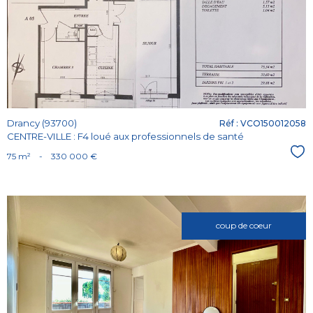
bien
Drancy (93700)
Réf : VCO150012058
CENTRE-VILLE : F4 loué aux professionnels de santé
Sél
75 m²
-
330 000 €
coup de coeur
Voir le