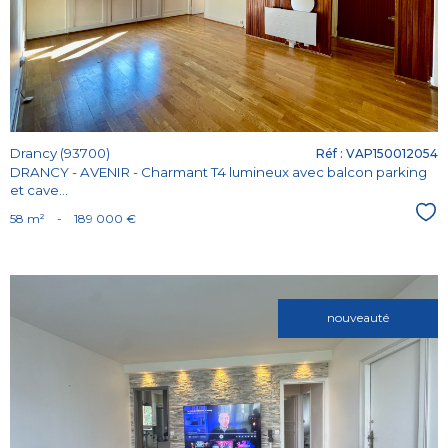
bien
Drancy (93700)
Réf : VAP150012054
DRANCY - AVENIR - Charmant T4 lumineux avec balcon parking
et cave...
Sél
58 m²
-
189 000 €
nouveauté
Voir le