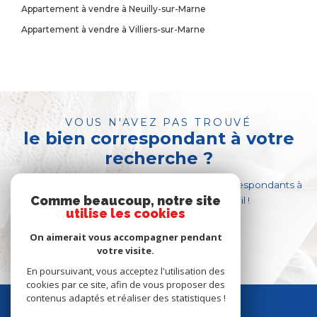
Appartement à vendre à Neuilly-sur-Marne
Appartement à vendre à Villiers-sur-Marne
VOUS N'AVEZ PAS TROUVÉ
le bien correspondant à votre
recherche ?
Créer une alerte email et recevez les biens correspondants à
Comme beaucoup, notre site
votre recherche dans votre boîte mail !
utilise les cookies
On aimerait vous accompagner pendant
Créer l'alerte
votre visite.
En poursuivant, vous acceptez l'utilisation des
cookies par ce site, afin de vous proposer des
contenus adaptés et réaliser des statistiques !
se