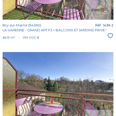
Bry-sur-Marne (94360)
Réf : 1436-2
LA VARENNE - GRAND APT F3 + BALCONS ET JARDINS PRIVE !
Sél
66,19 m²
-
299 000 €
Voir le
bien