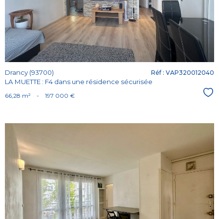
bien
Drancy (93700)
Réf : VAP320012040
LA MUETTE : F4 dans une résidence sécurisée
Sél
66,28 m²
-
197 000 €
Voir le
bien