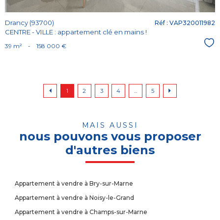
Drancy (93700)
Réf : VAP320011982
CENTRE - VILLE : appartement clé en mains !
Sél
39 m²
-
158 000 €
1
2
3
4
...
5
MAIS AUSSI
nous pouvons vous proposer
d'autres biens
Appartement à vendre à Bry-sur-Marne
Appartement à vendre à Noisy-le-Grand
Appartement à vendre à Champs-sur-Marne