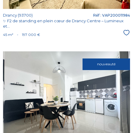
Drancy (93700)
Réf : VAP200011984
✨ F2 de standing en plein cœur de Drancy Centre – Lumineux
et...
Sél
45 m²
-
197 000 €
nouveauté
Voir le
bien