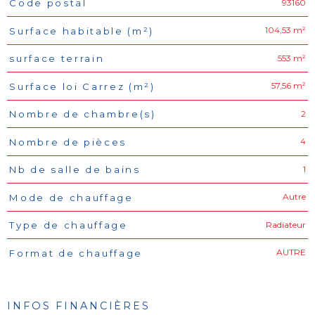
93160
Code postal
Caractéristiques
Valeurs
104,53 m²
Surface habitable (m²)
553 m²
surface terrain
57,56 m²
Surface loi Carrez (m²)
2
Nombre de chambre(s)
4
Nombre de pièces
1
Nb de salle de bains
Autre
Mode de chauffage
Radiateur
Type de chauffage
AUTRE
Format de chauffage
INFOS FINANCIÈRES