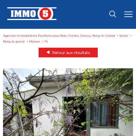
Agences immobilières Pavillons-sous-Bois, Chelles, Drancy, Noisy-le-Grand
Vente
Noisy le grand
Maison
t4
Retour aux résultats