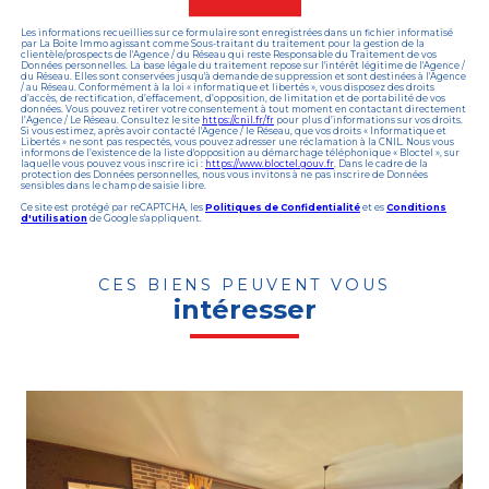
Les informations recueillies sur ce formulaire sont enregistrées dans un fichier informatisé
par La Boite Immo agissant comme Sous-traitant du traitement pour la gestion de la
clientèle/prospects de l'Agence / du Réseau qui reste Responsable du Traitement de vos
Données personnelles. La base légale du traitement repose sur l'intérêt légitime de l'Agence /
du Réseau. Elles sont conservées jusqu'à demande de suppression et sont destinées à l'Agence
/ au Réseau. Conformément à la loi « informatique et libertés », vous disposez des droits
d’accès, de rectification, d’effacement, d’opposition, de limitation et de portabilité de vos
données. Vous pouvez retirer votre consentement à tout moment en contactant directement
l’Agence / Le Réseau. Consultez le site
https://cnil.fr/fr
pour plus d’informations sur vos droits.
Si vous estimez, après avoir contacté l'Agence / le Réseau, que vos droits « Informatique et
Libertés » ne sont pas respectés, vous pouvez adresser une réclamation à la CNIL. Nous vous
informons de l’existence de la liste d'opposition au démarchage téléphonique « Bloctel », sur
laquelle vous pouvez vous inscrire ici :
https://www.bloctel.gouv.fr
. Dans le cadre de la
protection des Données personnelles, nous vous invitons à ne pas inscrire de Données
sensibles dans le champ de saisie libre.
Ce site est protégé par reCAPTCHA, les
Politiques de Confidentialité
et es
Conditions
d'utilisation
de Google s'appliquent.
CES BIENS PEUVENT VOUS
intéresser