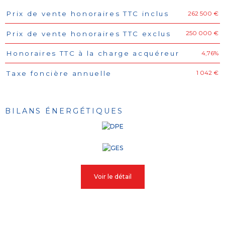
262 500 €
Prix de vente honoraires TTC inclus
Caractéristiques
Valeurs
250 000 €
Prix de vente honoraires TTC exclus
4,76%
Honoraires TTC à la charge acquéreur
1 042 €
Taxe foncière annuelle
BILANS ÉNERGÉTIQUES
Voir le détail