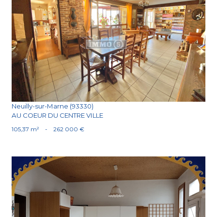
Voir le bien
Neuilly-sur-Marne (93330)
AU COEUR DU CENTRE VILLE
105,37 m²
-
262 000 €