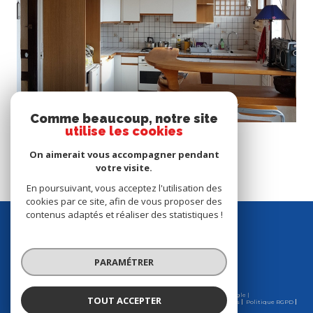
Voir le bien
Comme beaucoup, notre site
Noisy-le-Grand (93160)
utilise les cookies
A SAISIR !!!
On aimerait vous accompagner pendant
117 m²
-
278 000 €
votre visite.
En poursuivant, vous acceptez l'utilisation des
cookies par ce site, afin de vous proposer des
contenus adaptés et réaliser des statistiques !
se
connecter
PARAMÉTRER
Espace propriétaire
© 2026 | Tous droits réservés | Traduction powered by Google |
TOUT ACCEPTER
Nos honoraires
Plan du site
Mentions légales
Admin
Partenaires
Politique RGPD
Cookies