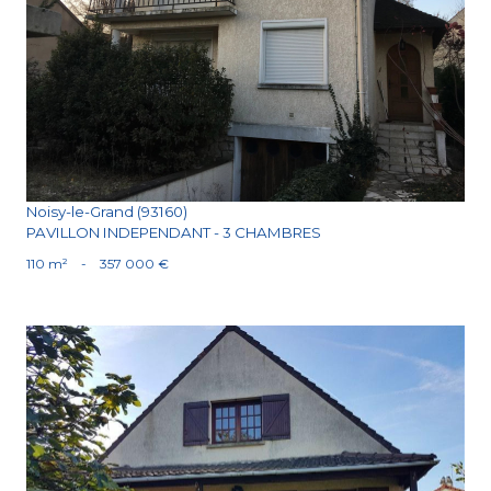
Voir le bien
Noisy-le-Grand (93160)
PAVILLON INDEPENDANT - 3 CHAMBRES
110 m²
-
357 000 €