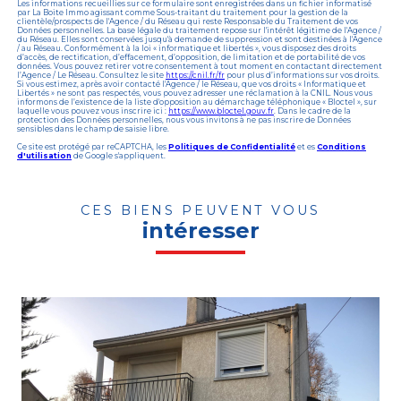
Les informations recueillies sur ce formulaire sont enregistrées dans un fichier informatisé
par La Boite Immo agissant comme Sous-traitant du traitement pour la gestion de la
clientèle/prospects de l'Agence / du Réseau qui reste Responsable du Traitement de vos
Données personnelles. La base légale du traitement repose sur l'intérêt légitime de l'Agence /
du Réseau. Elles sont conservées jusqu'à demande de suppression et sont destinées à l'Agence
/ au Réseau. Conformément à la loi « informatique et libertés », vous disposez des droits
d’accès, de rectification, d’effacement, d’opposition, de limitation et de portabilité de vos
données. Vous pouvez retirer votre consentement à tout moment en contactant directement
l’Agence / Le Réseau. Consultez le site
https://cnil.fr/fr
pour plus d’informations sur vos droits.
Si vous estimez, après avoir contacté l'Agence / le Réseau, que vos droits « Informatique et
Libertés » ne sont pas respectés, vous pouvez adresser une réclamation à la CNIL. Nous vous
informons de l’existence de la liste d'opposition au démarchage téléphonique « Bloctel », sur
laquelle vous pouvez vous inscrire ici :
https://www.bloctel.gouv.fr
. Dans le cadre de la
protection des Données personnelles, nous vous invitons à ne pas inscrire de Données
sensibles dans le champ de saisie libre.
Ce site est protégé par reCAPTCHA, les
Politiques de Confidentialité
et es
Conditions
d'utilisation
de Google s'appliquent.
CES BIENS PEUVENT VOUS
intéresser