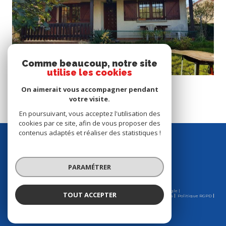
Voir le bien
Comme beaucoup, notre site
utilise les cookies
Noisy-le-Grand (93160)
On aimerait vous accompagner pendant
110 m²
-
365 000 €
votre visite.
En poursuivant, vous acceptez l'utilisation des
cookies par ce site, afin de vous proposer des
contenus adaptés et réaliser des statistiques !
se
connecter
PARAMÉTRER
Espace propriétaire
© 2026 | Tous droits réservés | Traduction powered by Google |
TOUT ACCEPTER
Nos honoraires
Plan du site
Mentions légales
Admin
Partenaires
Politique RGPD
Cookies