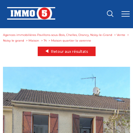
Agences immobilières Pavillons-sous-Bois, Chelles, Drancy, Noisy-le-Grand
Vente
Noisy le grand
Maison
T4
maison quartier la varenne
Retour aux résultats