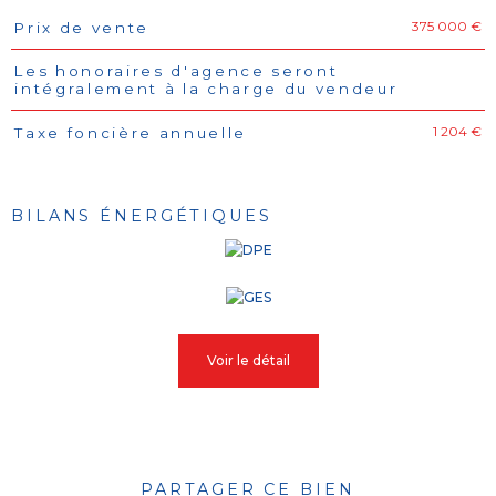
375 000 €
Prix de vente
Caractéristiques
Valeurs
Les honoraires d'agence seront
intégralement à la charge du vendeur
1 204 €
Taxe foncière annuelle
BILANS ÉNERGÉTIQUES
Voir le détail
PARTAGER CE BIEN