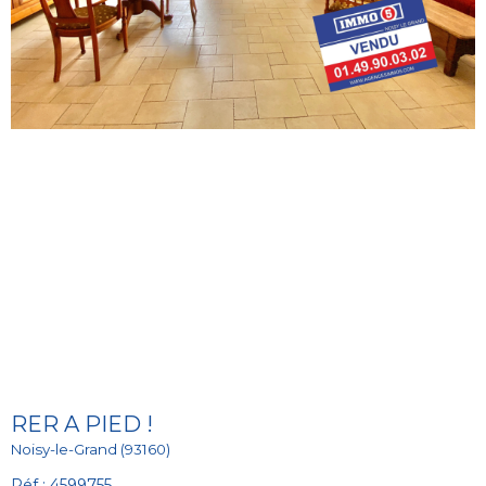
RER A PIED !
Noisy-le-Grand (93160)
Réf : 4599755