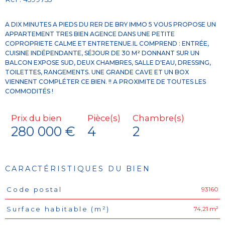
A DIX MINUTES A PIEDS DU RER DE BRY IMMO 5 VOUS PROPOSE UN
APPARTEMENT TRES BIEN AGENCE DANS UNE PETITE
COPROPRIETE CALME ET ENTRETENUE.IL COMPREND : ENTRÉE,
CUISINE INDÉPENDANTE, SÉJOUR DE 30 M² DONNANT SUR UN
BALCON EXPOSE SUD, DEUX CHAMBRES, SALLE D'EAU, DRESSING,
TOILETTES, RANGEMENTS. UNE GRANDE CAVE ET UN BOX
VIENNENT COMPLÉTER CE BIEN. !! A PROXIMITE DE TOUTES LES
Prix du bien
Pièce(s)
Chambre(s)
280 000 €
4
2
CARACTÉRISTIQUES DU BIEN
93160
Code postal
Caractéristiques
Valeurs
74,21 m²
Surface habitable (m²)