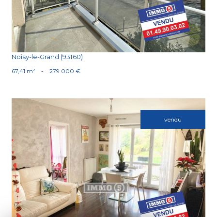
Noisy-le-Grand (93160)
67,41 m²
-
279 000 €
vendu
Voir le bien