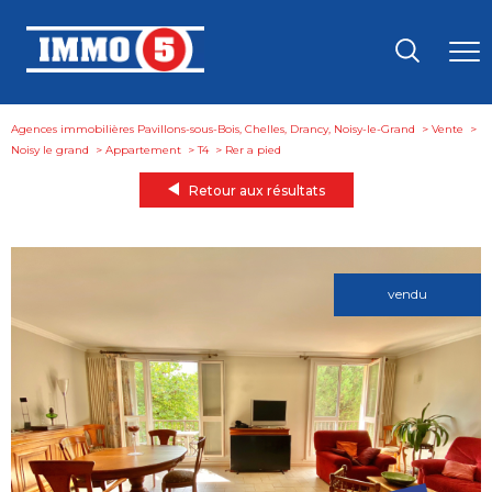
Agences immobilières Pavillons-sous-Bois, Chelles, Drancy, Noisy-le-Grand
Vente
Noisy le grand
Appartement
T4
rer a pied
Retour aux résultats
vendu