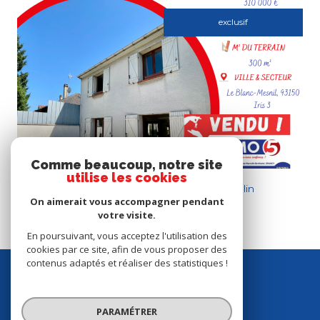
exclusif
Voir le bien
Comme beaucoup, notre site
Le Blanc-Mesnil (93150)
utilise les cookies
Le Blanc-Mesnil - Quartier Abbé Niort-Jean Moulin
On aimerait vous accompagner pendant
86 m²
-
352 000 €
votre visite.
En poursuivant, vous acceptez l'utilisation des
cookies par ce site, afin de vous proposer des
contenus adaptés et réaliser des statistiques !
se
connecter
PARAMÉTRER
Espace propriétaire