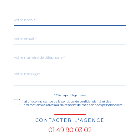
Nom
Fieldset
*
par
défaut
email
*
Téléphone
*
Message
Fieldset
*
par
défaut
Validation
* Champs obligatoires
j'ai pris connaissance de la politique de confidentialité et des
informations relatives au traitement de mes données personnelles*
CONTACTER L'AGENCE
01 49 90 03 02