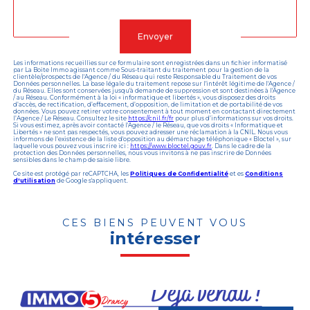
Validation
Envoyer
Les informations recueillies sur ce formulaire sont enregistrées dans un fichier informatisé
par La Boite Immo agissant comme Sous-traitant du traitement pour la gestion de la
clientèle/prospects de l'Agence / du Réseau qui reste Responsable du Traitement de vos
Données personnelles. La base légale du traitement repose sur l'intérêt légitime de l'Agence /
du Réseau. Elles sont conservées jusqu'à demande de suppression et sont destinées à l'Agence
/ au Réseau. Conformément à la loi « informatique et libertés », vous disposez des droits
d’accès, de rectification, d’effacement, d’opposition, de limitation et de portabilité de vos
données. Vous pouvez retirer votre consentement à tout moment en contactant directement
l’Agence / Le Réseau. Consultez le site
https://cnil.fr/fr
pour plus d’informations sur vos droits.
Si vous estimez, après avoir contacté l'Agence / le Réseau, que vos droits « Informatique et
Libertés » ne sont pas respectés, vous pouvez adresser une réclamation à la CNIL. Nous vous
informons de l’existence de la liste d'opposition au démarchage téléphonique « Bloctel », sur
laquelle vous pouvez vous inscrire ici :
https://www.bloctel.gouv.fr
. Dans le cadre de la
protection des Données personnelles, nous vous invitons à ne pas inscrire de Données
sensibles dans le champ de saisie libre.
Ce site est protégé par reCAPTCHA, les
Politiques de Confidentialité
et es
Conditions
d'utilisation
de Google s'appliquent.
CES BIENS PEUVENT VOUS
intéresser