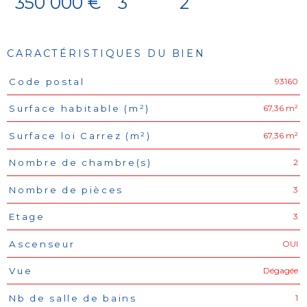
350 000 €
3
2
CARACTÉRISTIQUES DU BIEN
93160
Code postal
Caractéristiques
Valeurs
67,36 m²
Surface habitable (m²)
67,36 m²
Surface loi Carrez (m²)
2
Nombre de chambre(s)
3
Nombre de pièces
3
Etage
OUI
Ascenseur
Dégagée
Vue
1
Nb de salle de bains