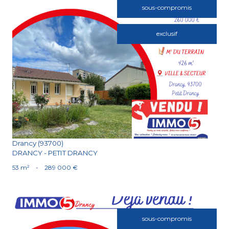
sous-compromis
exclusif
Voir le bien
Drancy (93700)
DRANCY - PETIT DRANCY
53 m²
-
289 000 €
sous-compromis