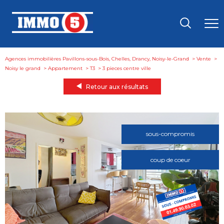
Agences immobilières Pavillons-sous-Bois, Chelles, Drancy, Noisy-le-Grand
Vente
Noisy le grand
Appartement
T3
3 pieces centre ville
Retour aux résultats
sous-compromis
coup de coeur