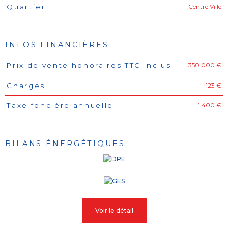
Centre Ville
Quartier
INFOS FINANCIÈRES
350 000 €
Prix de vente honoraires TTC inclus
Caractéristiques
Valeurs
123 €
Charges
1 400 €
Taxe foncière annuelle
BILANS ÉNERGÉTIQUES
Voir le détail