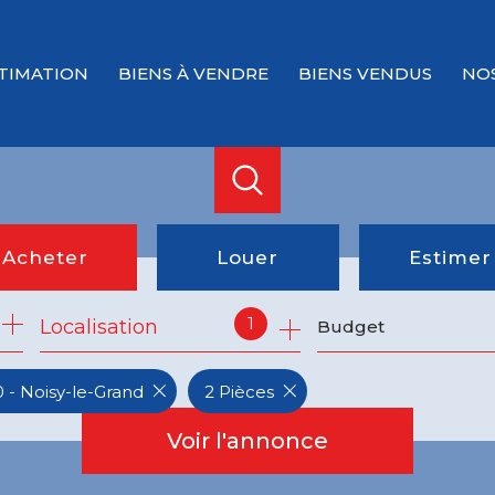
TIMATION
BIENS À VENDRE
BIENS VENDUS
NO
Acheter
Louer
Estimer
1
Localisation
Budget
de l'ancien
à l'année
du neuf
 - Noisy-le-Grand
2 Pièces
de l'immo pro
Voir l'annonce