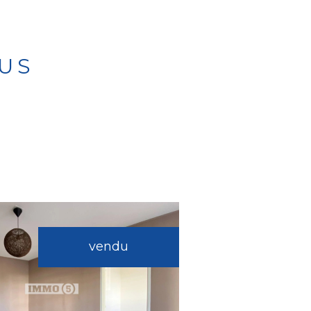
US
vendu
Voir le bien