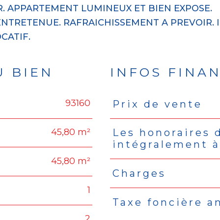
R. APPARTEMENT LUMINEUX ET BIEN EXPOSE.
ENTRETENUE. RAFRAICHISSEMENT A PREVOIR. 
U BIEN
INFOS FINA
93160
Prix de vente
Caractéristiques
Valeu
45,80 m²
Les honoraires 
intégralement à
45,80 m²
Charges
1
Taxe foncière a
2