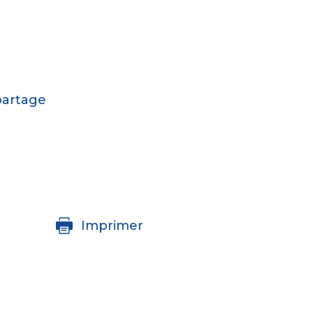
N
partage
e
Imprimer