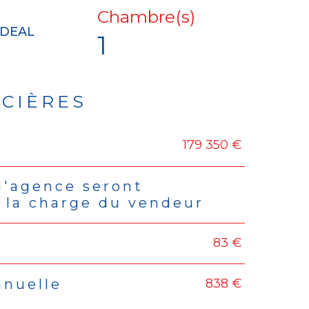
Chambre(s)
IDEAL
1
NCIÈRES
179 350 €
rs
d'agence seront
 la charge du vendeur
83 €
838 €
nnuelle