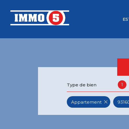
ES
1
Type de bien
Appartement
93160