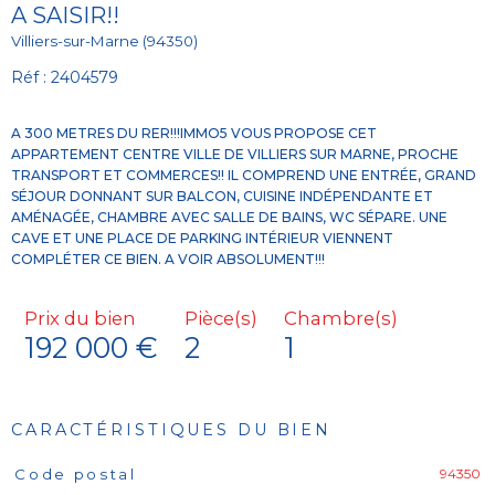
A SAISIR!!
Villiers-sur-Marne (94350)
Réf : 2404579
A 300 METRES DU RER!!!IMMO5 VOUS PROPOSE CET
APPARTEMENT CENTRE VILLE DE VILLIERS SUR MARNE, PROCHE
TRANSPORT ET COMMERCES!! IL COMPREND UNE ENTRÉE, GRAND
SÉJOUR DONNANT SUR BALCON, CUISINE INDÉPENDANTE ET
AMÉNAGÉE, CHAMBRE AVEC SALLE DE BAINS, WC SÉPARE. UNE
CAVE ET UNE PLACE DE PARKING INTÉRIEUR VIENNENT
Prix du bien
Pièce(s)
Chambre(s)
192 000 €
2
1
CARACTÉRISTIQUES DU BIEN
94350
Code postal
Caractéristiques
Valeurs