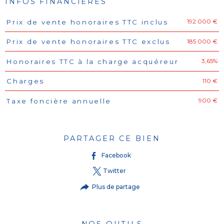
INFOS FINANCIÈRES
192 000 €
Prix de vente honoraires TTC inclus
Caractéristiques
Valeurs
185 000 €
Prix de vente honoraires TTC exclus
3,65%
Honoraires TTC à la charge acquéreur
110 €
Charges
900 €
Taxe foncière annuelle
PARTAGER CE BIEN
Facebook
Twitter
Plus de partage
NOS OUTILS