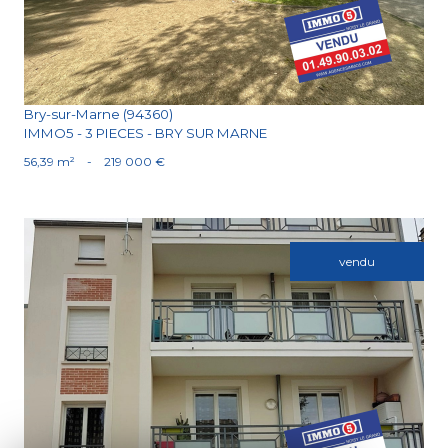
Bry-sur-Marne (94360)
IMMO5 - 3 PIECES - BRY SUR MARNE
56,39 m²
-
219 000 €
vendu
Voir le bien