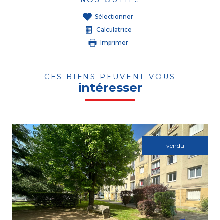
Sélectionner
Calculatrice
Imprimer
CES BIENS PEUVENT VOUS
intéresser
vendu
Voir le bien