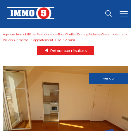
Agences immobilières Pavillons-sous-Bois, Chelles, Drancy, Noisy-le-Grand
Vente
Villiers sur marne
Appartement
T2
a saisir
Retour aux résultats
vendu