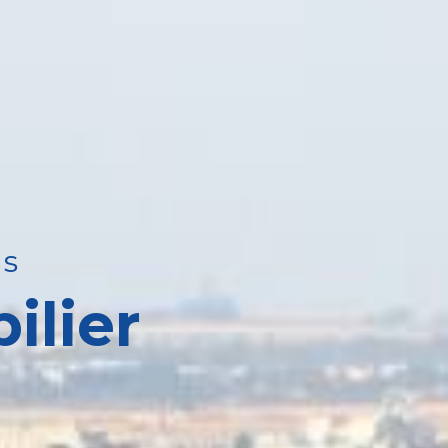
ns
ilier