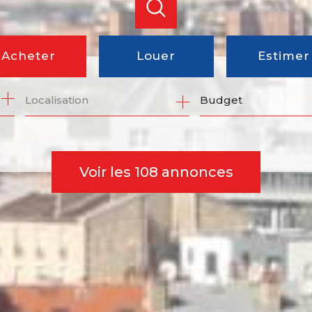
Acheter
Louer
Estimer
Budget
de l'ancien
à l'année
du neuf
de l'immo pro
Voir les
108
annonces