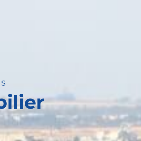
ns
ilier