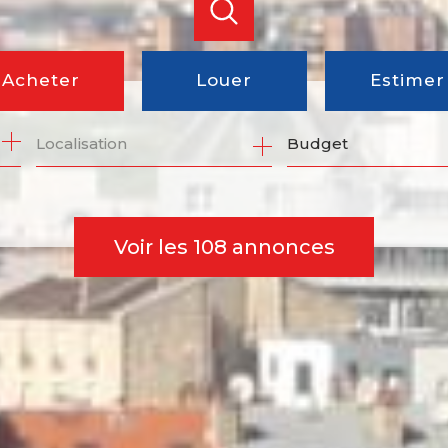
Acheter
Louer
Estimer
Budget
de l'ancien
à l'année
du neuf
de l'immo pro
Voir les
108
annonces