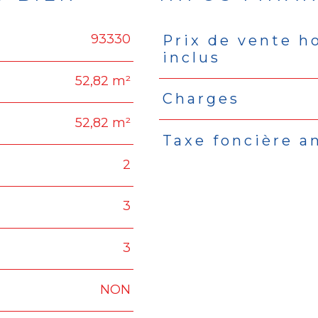
93330
Prix de vente h
Caractéristiques
Valeu
inclus
52,82 m²
Charges
52,82 m²
Taxe foncière a
2
3
3
NON