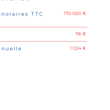
170 000 €
onoraires TTC
rs
116 €
1 024 €
nnuelle