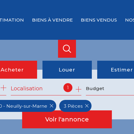
TIMATION
BIENS À VENDRE
BIENS VENDUS
NO
Acheter
Louer
Estimer
1
Localisation
Budget
de l'ancien
à l'année
du neuf
 - Neuilly-sur-Marne
3 Pièces
de l'immo pro
Voir l'annonce