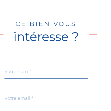
CE BIEN VOUS
intéresse ?
Nom
Fieldset
*
par
défaut
email
*