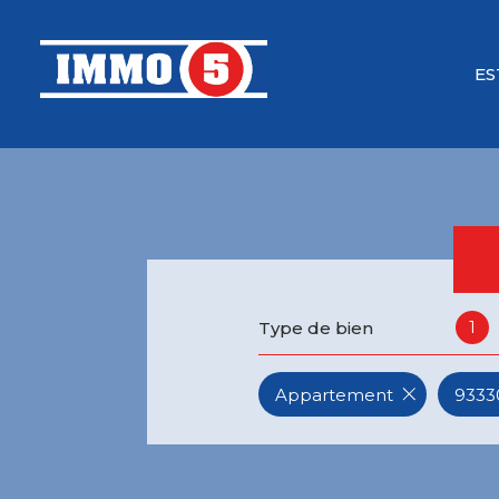
ES
1
Type de bien
Appartement
93330