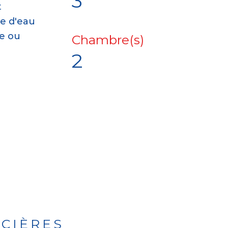
3
t
e d'eau
le ou
Chambre(s)
2
NCIÈRES