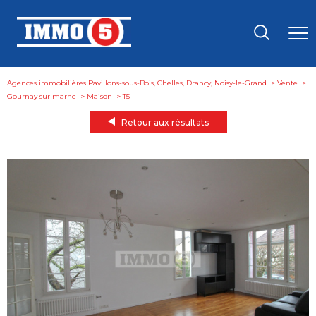
Agences immobilières Pavillons-sous-Bois, Chelles, Drancy, Noisy-le-Grand
Vente
Gournay sur marne
Maison
t5
Retour aux résultats