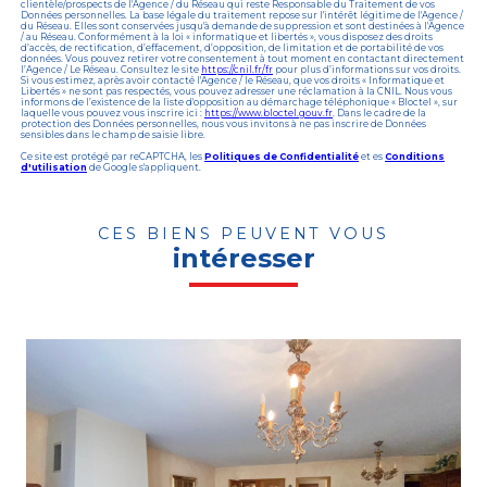
clientèle/prospects de l'Agence / du Réseau qui reste Responsable du Traitement de vos
Données personnelles. La base légale du traitement repose sur l'intérêt légitime de l'Agence /
du Réseau. Elles sont conservées jusqu'à demande de suppression et sont destinées à l'Agence
/ au Réseau. Conformément à la loi « informatique et libertés », vous disposez des droits
d’accès, de rectification, d’effacement, d’opposition, de limitation et de portabilité de vos
données. Vous pouvez retirer votre consentement à tout moment en contactant directement
l’Agence / Le Réseau. Consultez le site
https://cnil.fr/fr
pour plus d’informations sur vos droits.
Si vous estimez, après avoir contacté l'Agence / le Réseau, que vos droits « Informatique et
Libertés » ne sont pas respectés, vous pouvez adresser une réclamation à la CNIL. Nous vous
informons de l’existence de la liste d'opposition au démarchage téléphonique « Bloctel », sur
laquelle vous pouvez vous inscrire ici :
https://www.bloctel.gouv.fr
. Dans le cadre de la
protection des Données personnelles, nous vous invitons à ne pas inscrire de Données
sensibles dans le champ de saisie libre.
Ce site est protégé par reCAPTCHA, les
Politiques de Confidentialité
et es
Conditions
d'utilisation
de Google s'appliquent.
CES BIENS PEUVENT VOUS
intéresser