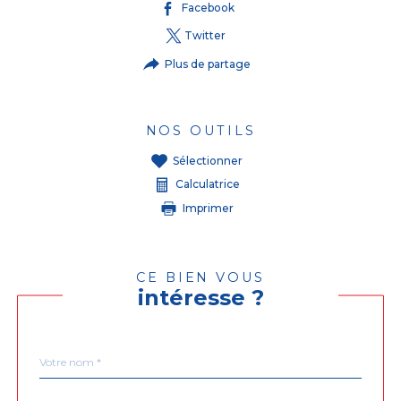
Facebook
Twitter
Plus de partage
NOS OUTILS
Sélectionner
Calculatrice
Imprimer
CE BIEN VOUS
intéresse ?
Nom
Fieldset
*
par
défaut