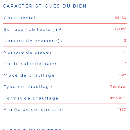
CARACTÉRISTIQUES DU BIEN
93460
Code postal
Caractéristiques
Valeurs
150 m²
Surface habitable (m²)
3
Nombre de chambre(s)
5
Nombre de pièces
1
Nb de salle de bains
Gaz
Mode de chauffage
Radiateur
Type de chauffage
Individuel
Format de chauffage
1930
Année de construction