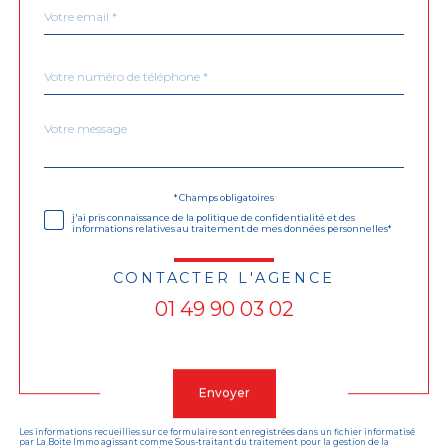
email
*
Téléphone
*
Message
Fieldset
*
par
défaut
Validation
* Champs obligatoires
j'ai pris connaissance de la politique de confidentialité et des
informations relatives au traitement de mes données personnelles*
CONTACTER L'AGENCE
01 49 90 03 02
Validation
Envoyer
Les informations recueillies sur ce formulaire sont enregistrées dans un fichier informatisé
par La Boite Immo agissant comme Sous-traitant du traitement pour la gestion de la