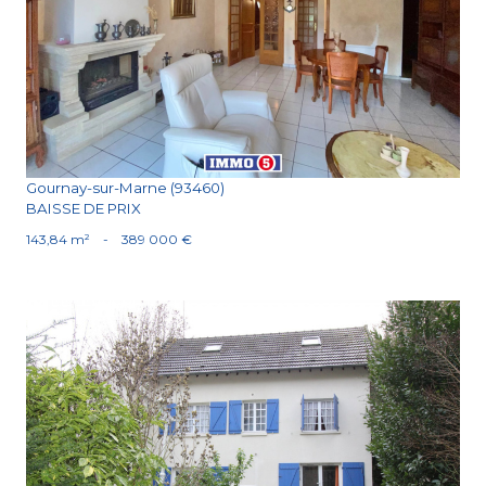
Voir le bien
Gournay-sur-Marne (93460)
BAISSE DE PRIX
143,84 m²
-
389 000 €
Voir le bien