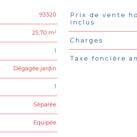
93320
Prix de vente h
Caractéristiques
Valeu
inclus
25,70 m²
Charges
1
Taxe foncière a
Dégagée jardin
1
Séparée
Equipée