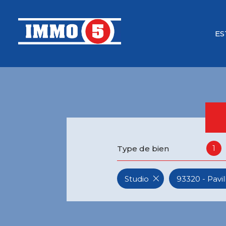
ES
1
Type de bien
Studio
93320 - Pavi