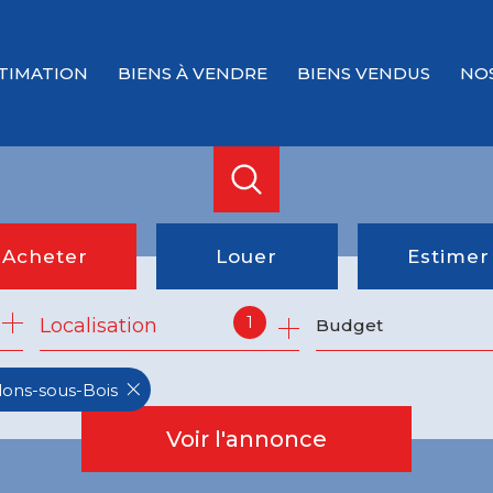
TIMATION
BIENS À VENDRE
BIENS VENDUS
NO
Acheter
Louer
Estimer
1
Localisation
Budget
de l'ancien
à l'année
du neuf
llons-sous-Bois
de l'immo pro
Voir l'annonce