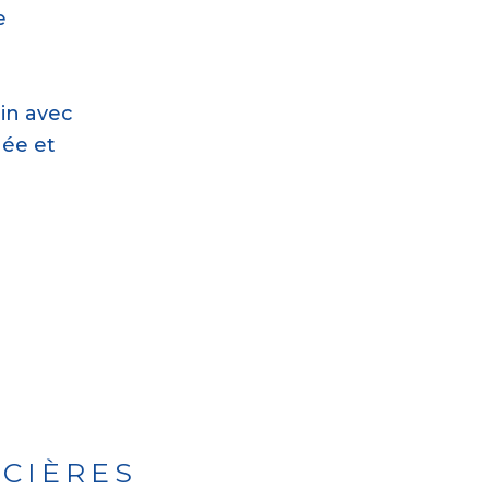
e
ain avec
gée et
NCIÈRES