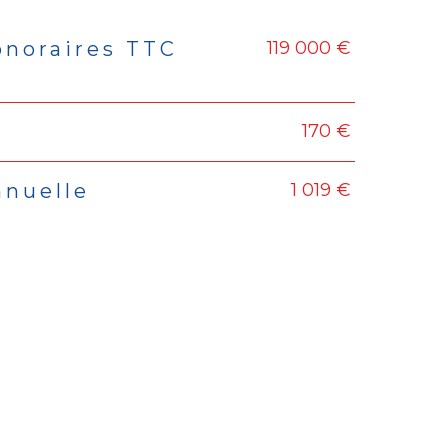
119 000 €
onoraires TTC
rs
170 €
1 019 €
nnuelle