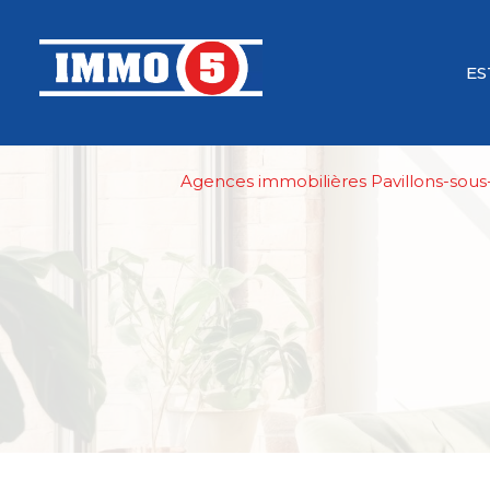
ES
Agences immobilières Pavillons-sous-